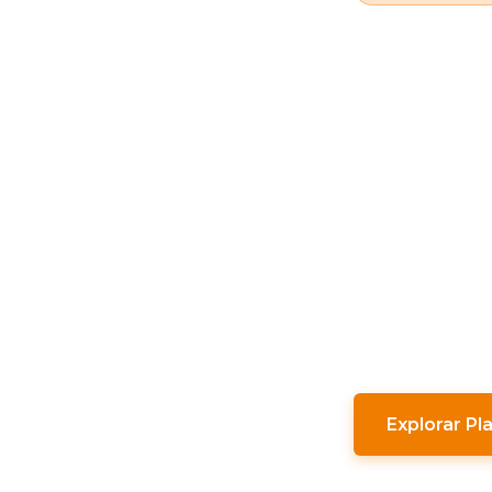
Tu v
con
aquí
Innovación ed
sello Bonaven
Explorar Pl