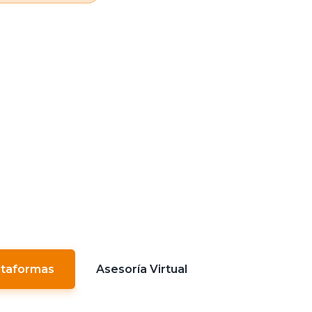
iaje hacia el
ocimiento comi
ucativa, flexibilidad y excelencia académica con 
turiano. Adapta tu aprendizaje a tu ritmo de vi
ataformas
Asesoría Virtual