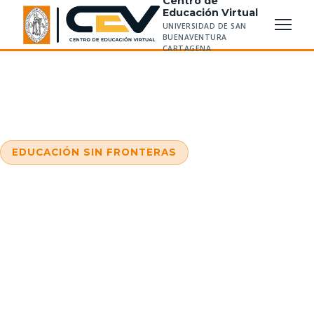
Centro de
Educación Virtual
Contáctanos
UNIVERSIDAD DE SAN
BUENAVENTURA
CARTAGENA
EDUCACIÓN SIN FRONTERAS
Tu viaje hacia el conocimiento
comienza aquí
Innovación educativa, flexibilidad y excelencia
académica con el sello Bonaventuriano. Adapta
tu aprendizaje a tu ritmo de vida.